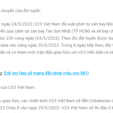
i chuyển của đội tuyển
 ngày 24/5/2022, U23 Việt Nam đã xuất phát từ sân bay Nội
uyển quá cảnh tại sân bay Tân Sơn Nhất (TP. HCM) và sẽ bay
lúc 23h cùng ngày (24/5/2022). Theo đó, đội tuyển được dự
Dubai vào sáng ngày 25/5/2022. Trong 4 ngày tiếp theo, đội 
ấn và có thêm một trận đấu giao hữu với U23 UAE diễn ra v
g:
Erik ten Hag sẽ mang đến phép màu cho MU?
u của U23 Việt Nam
u giao hữu, các chiến binh U23 Việt Nam sẽ đến Uzbekistan
23 Châu Á vào ngày 29/5/2022. U23 Việt Nam sẽ thi đấu ở b