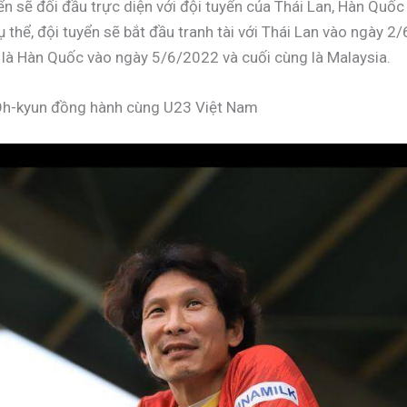
ển sẽ đối đầu trực diện với đội tuyển của Thái Lan, Hàn Quốc
ụ thể, đội tuyển sẽ bắt đầu tranh tài với Thái Lan vào ngày 2
 là Hàn Quốc vào ngày 5/6/2022 và cuối cùng là Malaysia.
h-kyun đồng hành cùng U23 Việt Nam