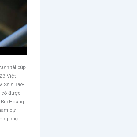
anh tài cúp
23 Việt
V Shin Tae-
n có được
 Bùi Hoàng
tham dự
 ông như