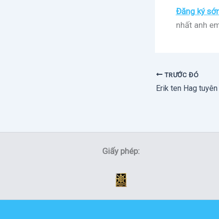
Đăng ký sớ
nhất anh em
TRƯỚC ĐÓ
Giấy phép: