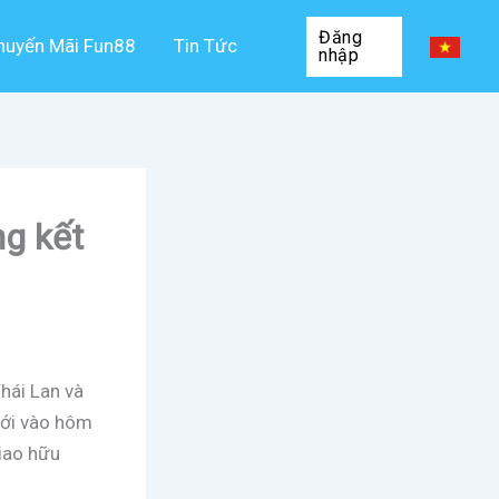
Đăng
huyến Mãi Fun88
Tin Tức
nhập
g kết
hái Lan và
mới vào hôm
giao hữu