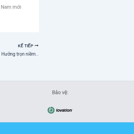
t Nam mới
KẾ TIẾP
Đón hè hứng khởi – Hưởng trọn niềm vui cùng Baccarat Fun88
Bảo vệ: