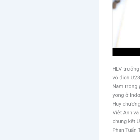
HLV trưởng 
vô địch U23
Nam trong g
yong ở Indo
Huy chương 
Việt Anh và
chung kết U
Phan Tuấn T