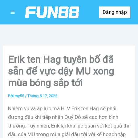
Nhảy
Đăng nhập
tới
nội
dung
Erik ten Hag tuyên bố đã
sẵn để vực dậy MU xong
mùa bóng sắp tới
Bởi
my55
/
Tháng 5 17, 2022
Nhiệm vụ và áp lực mà HLV Erik ten Hag sẽ phải
đương đầu khi tiếp nhận Quỷ Đỏ sẽ cao hơn bình
thường. Tuy nhiên, Erik lại khá lạc quan với kết quả thi
đấu của MU trong mùa giải đấu tới với kế hoạch tập