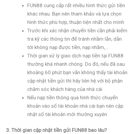
FUN88 cung cấp rất nhiều hình thức gửi tiền
khác nhau. Bạn nên tham khảo và lựa chọn
hình thức phù hợp, thuận tiện nhất cho mình
Trước khi xác nhận chuyển tiền cần phải kiểm
tra kỹ các thông tin để tránh nhầm lẫn, dẫn
tới không nạp được tiền, nạp nhầm,…
Thời gian xử lý giao dịch nạp tiền tại FUN88
thường khá nhanh chóng. Do đó, nếu đã sau
khoảng 60 phút bạn vẫn không thấy tài khoản
cập nhật tiền gửi thì hãy liên hệ với bộ phận
chăm sóc khách hàng của nhà cái
Nếu nạp tiền thông qua hình thức chuyển
khoản vào số tài khoản nhà cái bạn nên cập
nhật số tài khoản mới thường xuyên
3. Thời gian cập nhật tiền gửi FUN88 bao lâu?