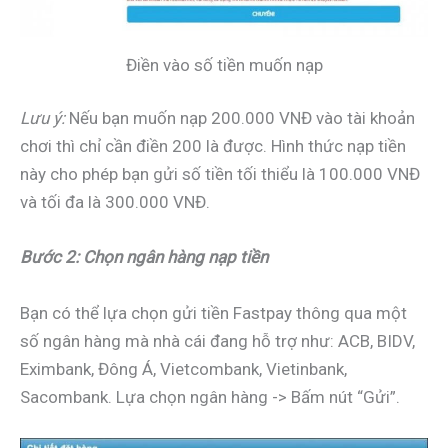
Điền vào số tiền muốn nạp
Lưu ý:
Nếu bạn muốn nạp 200.000 VNĐ vào tài khoản
chơi thì chỉ cần điền 200 là được. Hình thức nạp tiền
này cho phép bạn gửi số tiền tối thiểu là 100.000 VNĐ
và tối đa là 300.000 VNĐ.
Bước 2: Chọn ngân hàng nạp tiền
Bạn có thể lựa chọn gửi tiền Fastpay thông qua một
số ngân hàng mà nhà cái đang hỗ trợ như: ACB, BIDV,
Eximbank, Đông Á, Vietcombank, Vietinbank,
Sacombank. Lựa chọn ngân hàng -> Bấm nút “Gửi”.