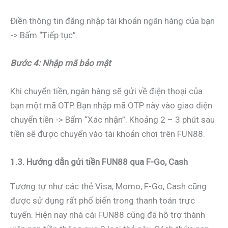
Điền thông tin đăng nhập tài khoản ngân hàng của bạn
-> Bấm “Tiếp tục”.
Bước 4: Nhập mã bảo mật
Khi chuyển tiền, ngân hàng sẽ gửi về điện thoại của
bạn một mã OTP. Bạn nhập mã OTP này vào giao diện
chuyển tiền -> Bấm “Xác nhận”. Khoảng 2 – 3 phút sau
tiền sẽ được chuyển vào tài khoản chơi trên FUN88.
1.3. Hướng dẫn gửi tiền FUN88 qua F-Go, Cash
Tương tự như các thẻ Visa, Momo, F-Go, Cash cũng
được sử dụng rất phổ biến trong thanh toán trực
tuyến. Hiện nay nhà cái FUN88 cũng đã hỗ trợ thành