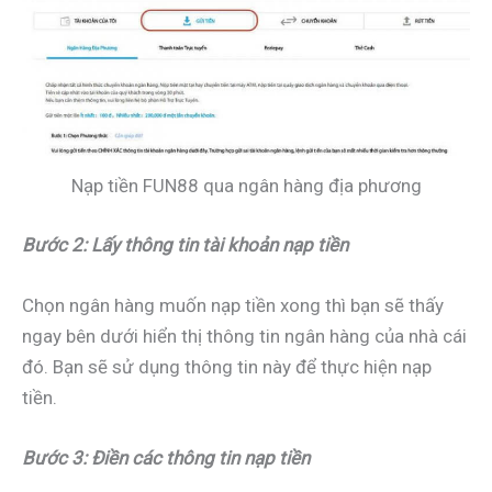
Nạp tiền FUN88 qua ngân hàng địa phương
Bước 2: Lấy thông tin tài khoản nạp tiền
Chọn ngân hàng muốn nạp tiền xong thì bạn sẽ thấy
ngay bên dưới hiển thị thông tin ngân hàng của nhà cái
đó. Bạn sẽ sử dụng thông tin này để thực hiện nạp
tiền.
Bước 3: Điền các thông tin nạp tiền