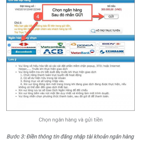
Chọn ngân hàng và gửi tiền
Bước 3: Điền thông tin đăng nhập tài khoản ngân hàng