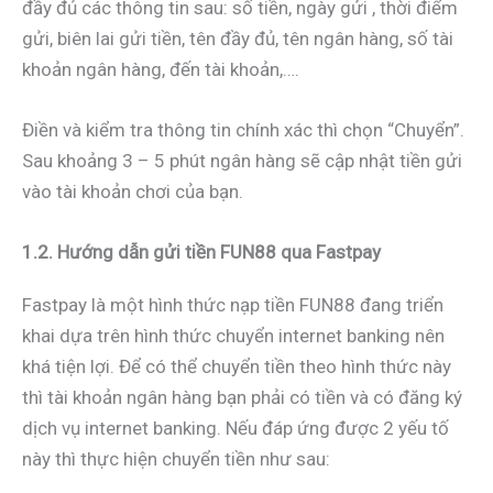
đầy đủ các thông tin sau: số tiền, ngày gửi , thời điểm
gửi, biên lai gửi tiền, tên đầy đủ, tên ngân hàng, số tài
khoản ngân hàng, đến tài khoản,….
Điền và kiểm tra thông tin chính xác thì chọn “Chuyển”.
Sau khoảng 3 – 5 phút ngân hàng sẽ cập nhật tiền gửi
vào tài khoản chơi của bạn.
1.2. Hướng dẫn gửi tiền FUN88 qua Fastpay
Fastpay là một hình thức nạp tiền FUN88 đang triển
khai dựa trên hình thức chuyển internet banking nên
khá tiện lợi. Để có thể chuyển tiền theo hình thức này
thì tài khoản ngân hàng bạn phải có tiền và có đăng ký
dịch vụ internet banking. Nếu đáp ứng được 2 yếu tố
này thì thực hiện chuyển tiền như sau: