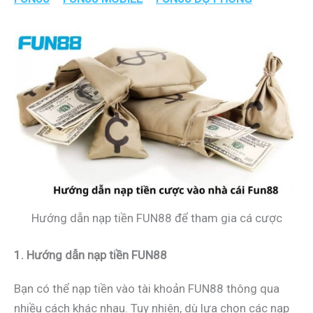
Hướng dẫn nạp tiền FUN88 để tham gia cá cược
1. Hướng dẫn nạp tiền FUN88
Bạn có thể nạp tiền vào tài khoản FUN88 thông qua
nhiều cách khác nhau. Tuy nhiên, dù lựa chọn các nạp