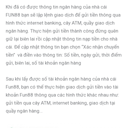
Khi đã có được thông tin ngân hàng của nhà cái
FUN88 bạn sẽ lập lệnh giao dịch để gửi tiền thông qua
hình thức internet banking, cây ATM, quầy giao dịch
ngân hàng. Thực hiện gửi tiền thành công đừng quên
giữ lại biên lai rồi cập nhật thông tin nạp tiền cho nhà
cái. Để cập nhật thông tin bạn chọn “Xác nhận chuyển
tiền” và điền vào thông tin: Số tiền, ngày gửi, thời điểm
gửi, biên lai, số tài khoản ngân hàng
Sau khi lấy được số tài khoản ngân hàng của nhà cái
Fun88, bạn có thể thực hiện giao dịch gửi tiền vào tài
khoản Fun88 thông qua các hình thức khác nhau như:
gửi tiền qua cây ATM, internet banking, giao dịch tại
quầy ngân hàng…