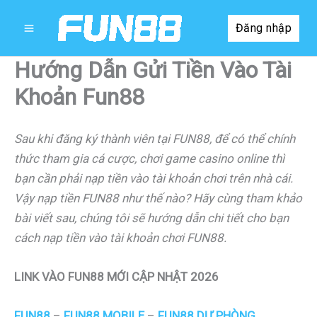
Nhảy
Đăng nhập
tới
nội
Hướng Dẫn Gửi Tiền Vào Tài
dung
Khoản Fun88
Sau khi đăng ký thành viên tại FUN88, để có thể chính
thức tham gia cá cược, chơi game casino online thì
bạn cần phải nạp tiền vào tài khoản chơi trên nhà cái.
Vậy nạp tiền FUN88 như thế nào? Hãy cùng tham khảo
bài viết sau, chúng tôi sẽ hướng dẫn chi tiết cho bạn
cách nạp tiền vào tài khoản chơi FUN88.
LINK VÀO FUN88 MỚI CẬP NHẬT 2026
FUN88
–
FUN88 MOBILE
–
FUN88 DỰ PHÒNG