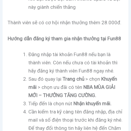
này giành chiến thắng
Thành viên sẽ có cơ hội nhận thưởng thêm 28.000đ.
Hướng dẫn đăng ký tham gia nhận thưởng tại Fun88
Đăng nhập tài khoản Fun88 nếu bạn là
thành viên. Còn nếu chưa có tài khoản thì
hãy đăng ký thành viên Fun88 ngay nhé.
Sau đó quay lại
Trang chủ
> chọn
Khuyến
mãi
> chọn ưu đãi có tên
NBA MÙA GIẢI
MỚI – THƯỞNG TĂNG CƯỜNG.
Tiếp đến là chọn nút
Nhận khuyến mãi.
Cần kiểm tra kỹ càng tên đăng nhập, địa chỉ
mail và số điện thoại trước khi đăng ký nhé.
Để thay đổi thông tin hãy liên hệ đến Chăm