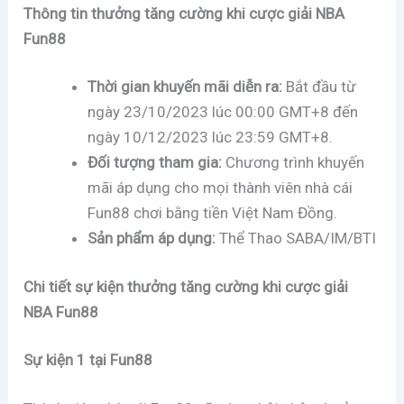
Thông tin thưởng tăng cường khi cược giải NBA
Fun88
Thời gian khuyến mãi diễn ra:
Bắt đầu từ
ngày 23/10/2023 lúc 00:00 GMT+8 đến
ngày 10/12/2023 lúc 23:59 GMT+8.
Đối tượng tham gia:
Chương trình khuyến
mãi áp dụng cho mọi thành viên nhà cái
Fun88 chơi bằng tiền Việt Nam Đồng.
Sản phẩm áp dụng:
Thể Thao SABA/IM/BTI
Chi tiết sự kiện thưởng tăng cường khi cược giải
NBA Fun88
Sự kiện 1 tại Fun88