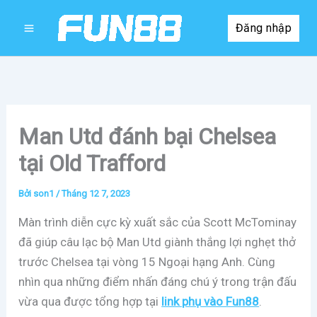
Nhảy
Đăng nhập
tới
nội
dung
Man Utd đánh bại Chelsea
tại Old Trafford
Bởi
son1
/
Tháng 12 7, 2023
Màn trình diễn cực kỳ xuất sắc của Scott McTominay
đã giúp câu lạc bộ Man Utd giành thắng lợi nghẹt thở
trước Chelsea tại vòng 15 Ngoại hạng Anh. Cùng
nhìn qua những điểm nhấn đáng chú ý trong trận đấu
vừa qua được tổng hợp tại
link phụ vào Fun88
.