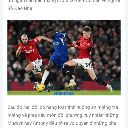
đó ngăn cản bàn thắng mở tỉ số đến với tiền vệ người
Bồ Đào Nha.
Sau đó, hai đội có hàng loạt tình huống ăn miếng trả
miếng về phía cầu môn đối phương, tuy nhiên những
Mudryk hay Antony đều tỏ ra vô duyên ở những pha