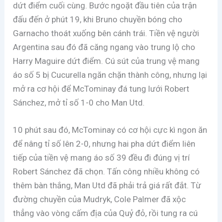
dứt điểm cuối cùng. Bước ngoặt đầu tiên của trận
đấu đến ở phút 19, khi Bruno chuyền bóng cho
Garnacho thoát xuống bên cánh trái. Tiền vệ người
Argentina sau đó đã căng ngang vào trung lộ cho
Harry Maguire dứt điểm. Cú sút của trung vệ mang
áo số 5 bị Cucurella ngăn chặn thành công, nhưng lại
mở ra cơ hội để McTominay đá tung lưới Robert
Sánchez, mở tỉ số 1-0 cho Man Utd.
10 phút sau đó, McTominay có cơ hội cực kì ngon ăn
để nâng tỉ số lên 2-0, nhưng hai pha dứt điểm liên
tiếp của tiền vệ mang áo số 39 đều đi đúng vị trí
Robert Sánchez đã chọn. Tấn công nhiều không có
thêm bàn thắng, Man Utd đã phải trả giá rất đắt. Từ
đường chuyền của Mudryk, Cole Palmer đã xộc
thẳng vào vòng cấm địa của Quỷ đỏ, rồi tung ra cú