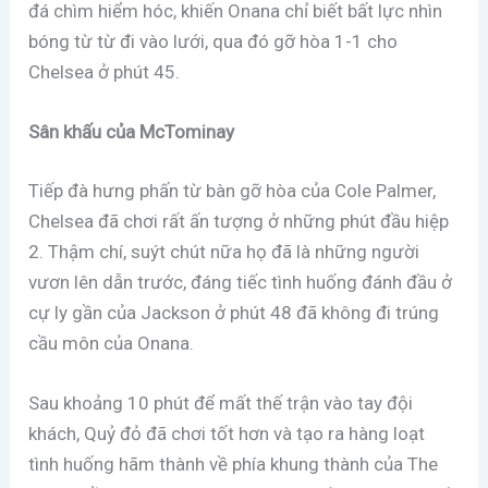
đá chìm hiểm hóc, khiến Onana chỉ biết bất lực nhìn
bóng từ từ đi vào lưới, qua đó gỡ hòa 1-1 cho
Chelsea ở phút 45.
Sân khấu của McTominay
Tiếp đà hưng phấn từ bàn gỡ hòa của Cole Palmer,
Chelsea đã chơi rất ấn tượng ở những phút đầu hiệp
2. Thậm chí, suýt chút nữa họ đã là những người
vươn lên dẫn trước, đáng tiếc tình huống đánh đầu ở
cự ly gần của Jackson ở phút 48 đã không đi trúng
cầu môn của Onana.
Sau khoảng 10 phút để mất thế trận vào tay đội
khách, Quỷ đỏ đã chơi tốt hơn và tạo ra hàng loạt
tình huống hãm thành về phía khung thành của The