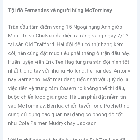
Tội đồ Fernandes và người hùng McTominay
Trận cầu tâm điểm vòng 15 Ngoại hạng Anh giữa
Man Utd và Chelsea đã diễn ra rạng sáng ngày 7/12
tại sân Old Trafford. Hai đội đều có thứ hạng kém
cỏi, nên cùng đặt mục tiêu phải thắng ở trận đấu này.
Huấn luyện viên Erik Ten Hag tung ra sân đội hình tốt
nhất trong tay với những Hojlund, Fernandes, Antony
hay Garnacho. Mất mát đáng tiếc nhất với Quỷ đỏ là
việc tiền vệ trung tâm Casemiro không thể thi đấu,
buộc chiến lược gia người Hà Lan phải đặt niềm tin
vào McTominay. Bên kia chiến tuyến, ông Pochettino
cũng sử dụng các quân bài đang có phong độ tốt
như Cole Palmer, Mudryk hay Jackson.