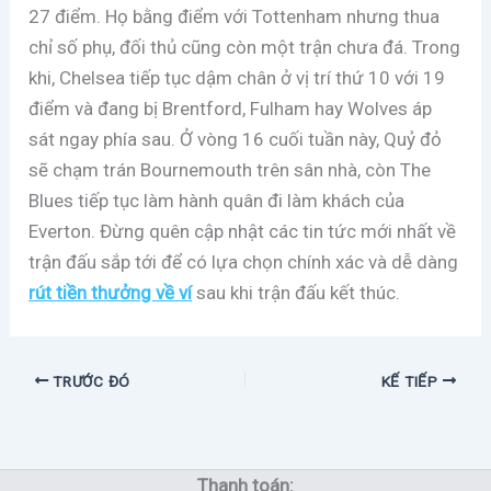
27 điểm. Họ bằng điểm với Tottenham nhưng thua
chỉ số phụ, đối thủ cũng còn một trận chưa đá. Trong
khi, Chelsea tiếp tục dậm chân ở vị trí thứ 10 với 19
điểm và đang bị Brentford, Fulham hay Wolves áp
sát ngay phía sau. Ở vòng 16 cuối tuần này, Quỷ đỏ
sẽ chạm trán Bournemouth trên sân nhà, còn The
Blues tiếp tục làm hành quân đi làm khách của
Everton. Đừng quên cập nhật các tin tức mới nhất về
trận đấu sắp tới để có lựa chọn chính xác và dễ dàng
rút tiền thưởng về ví
sau khi trận đấu kết thúc.
TRƯỚC ĐÓ
KẾ TIẾP
Thanh toán: