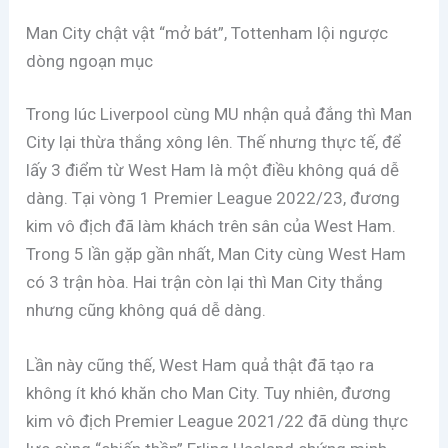
Man City chật vật “mở bát”, Tottenham lội ngược
dòng ngoạn mục
Trong lúc Liverpool cùng MU nhận quả đắng thì Man
City lại thừa thắng xông lên. Thế nhưng thực tế, để
lấy 3 điểm từ West Ham là một điều không quá dễ
dàng. Tại vòng 1 Premier League 2022/23, đương
kim vô địch đã làm khách trên sân của West Ham.
Trong 5 lần gặp gần nhất, Man City cùng West Ham
có 3 trận hòa. Hai trận còn lại thì Man City thắng
nhưng cũng không quá dễ dàng.
Lần này cũng thế, West Ham quả thật đã tạo ra
không ít khó khăn cho Man City. Tuy nhiên, đương
kim vô địch Premier League 2021/22 đã dùng thực