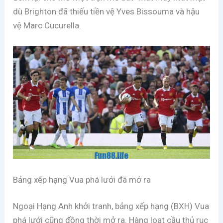
dù Brighton đã thiếu tiền vệ Yves Bissouma và hậu
vệ Marc Cucurella.
Bảng xếp hạng Vua phá lưới đã mở ra
Ngoại Hạng Anh khởi tranh, bảng xếp hạng (BXH) Vua
phá lưới cũng đồng thời mở ra. Hàng loạt cầu thủ rục