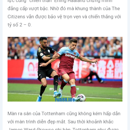
lực cùng “chiến thần” Erling Haaland chứng minh
đẳng cấp vượt bậc. Nhờ đó mà khung thành của The
Citizens vẫn được bảo vệ trọn vẹn và chiến thắng với
tỷ số 2 – 0.
Màn ra sân của Tottenham cũng không kém hấp dẫn
với màn trình diễn đẹp mắt. Sau thời khoảnh khắc
James Ward-Prowse ghi bàn, Tottenham như được