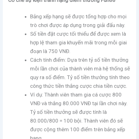
Bảng xếp hạng sẽ được tổng hợp cho mọi
trò chơi được áp dụng trong giải đấu này.
Số tiền đặt cược tối thiểu để được xem là
hợp lệ tham gia khuyến mãi trong mỗi giai
đoạn là 750 VNĐ.
Cách tính điểm: Dựa trên tỷ số tiền thưởng
mỗi lần chơi của thành viên mà hệ thống sẽ
quy ra số điểm. Tỷ số tiền thưởng tính theo
công thức tiền thắng cược chia tiền cược.
Ví dụ: Thành viên tham gia cá cược 800
VNĐ và thắng 80.000 VNĐ tại lần chơi này.
Tỷ số tiền thưởng sẽ được tính là
80.000/800 = 100 bội. Thành viên đó sẽ
được cộng thêm 100 điểm trên bảng xếp
hạng.