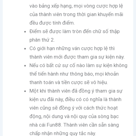
vào bảng xếp hạng, mọi vòng cược hợp lệ
của thành viên trong thời gian khuyến mãi
đều được tính điểm.
Điểm sẽ được làm tròn đến chữ số thập
phân thứ 2.
Có giới hạn những ván cược hợp lệ thì
thành viên mới được tham gia sự kiện này.
Nếu có bất cứ sự cố nào làm sự kiện không
thể tiến hành như thông báo, mọi khoản
thanh toán và tiền cược sẽ vô hiệu.
Một khi thành viên đã đồng ý tham gia sự
kiện ưu đãi này, điều có có nghĩa là thành
viên cũng sẽ đồng ý với cách thức hoạt
động, nội dung và nội quy của sòng bạc
nhà cái Fun88. Thành viên cần sẵn sàng
chấp nhận những quy tắc này.