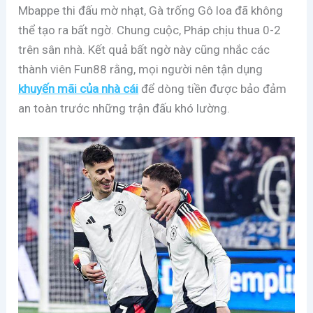
Mbappe thi đấu mờ nhạt, Gà trống Gô loa đã không
thể tạo ra bất ngờ. Chung cuộc, Pháp chịu thua 0-2
trên sân nhà. Kết quả bất ngờ này cũng nhắc các
thành viên Fun88 rằng, mọi người nên tận dụng
khuyến mãi của nhà cái
để dòng tiền được bảo đảm
an toàn trước những trận đấu khó lường.