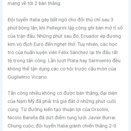
mang về tới 2 bàn thắng.
Đội tuyển Italia gây bất ngờ cho đối thủ chỉ sau 3
phút bóng lăn, khi Pellegrini lập công ghi bàn mở tỉ số
của trận đấu. Những phút sau đó, Ecuador ép đương
kim vô địch Euro đến nghẹt thở. Tuy nhiên, các học
trò của huấn luyện viên Félix Sánchez lại thi đấu rất
tệ trong tấn công. Lần lượt Plata hay Sarmiento đều
không thể tận dụng các cơ hội trước cầu môn của
Guglielmo Vicario.
Tấn công nhiều không có được bàn thắng, đại diện
của Nam Mỹ đã phải trả giá đắt ở những phút cuối
cùng. Từ đường kiến tạo thuận lợi của Orsolini,
Nicolo Barella đã dứt điểm tung lưới Javier Burrai.
Chung cuộc, đội tuyển Italia giành chiến thắng 2-0