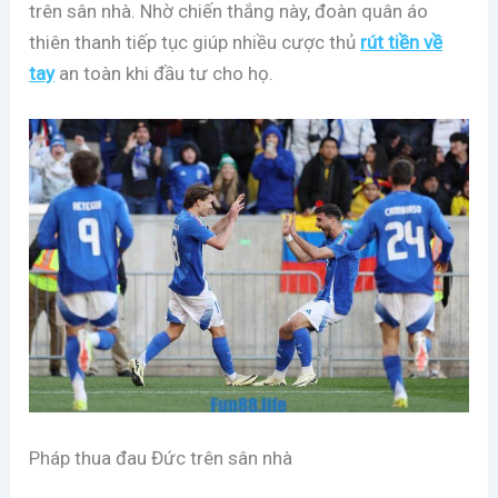
trên sân nhà. Nhờ chiến thắng này, đoàn quân áo
thiên thanh tiếp tục giúp nhiều cược thủ
rút tiền về
tay
an toàn khi đầu tư cho họ.
Pháp thua đau Đức trên sân nhà