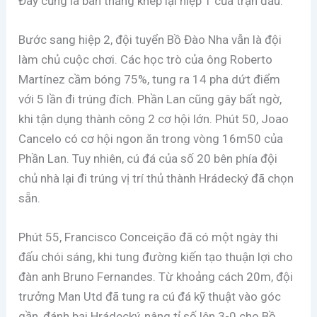
Đây cũng là bàn thắng khép lại hiệp 1 của trận đấu.
Bước sang hiệp 2, đội tuyển Bồ Đào Nha vẫn là đội
làm chủ cuộc chơi. Các học trò của ông Roberto
Martínez cầm bóng 75%, tung ra 14 pha dứt điểm
với 5 lần đi trúng đích. Phần Lan cũng gây bất ngờ,
khi tận dụng thành công 2 cơ hội lớn. Phút 50, Joao
Cancelo có cơ hội ngon ăn trong vòng 16m50 của
Phần Lan. Tuy nhiên, cú đá của số 20 bên phía đội
chủ nhà lại đi trúng vị trí thủ thành Hrádecký đã chọn
sẵn.
Phút 55, Francisco Conceição đã có một ngày thi
đấu chói sáng, khi tung đường kiến tạo thuận lợi cho
đàn anh Bruno Fernandes. Từ khoảng cách 20m, đội
trưởng Man Utd đã tung ra cú đá kỹ thuật vào góc
gần, đánh bại Hrádecký, nâng tỉ số lên 3-0 cho Bồ