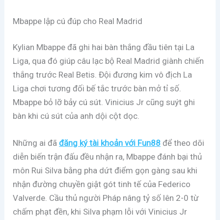
Mbappe lập cú đúp cho Real Madrid
Kylian Mbappe đã ghi hai bàn thắng đầu tiên tại La
Liga, qua đó giúp câu lạc bộ Real Madrid giành chiến
thắng trước Real Betis. Đội đương kim vô địch La
Liga chơi tương đối bế tắc trước bàn mở tỉ số.
Mbappe bỏ lỡ bảy cú sút. Vinicius Jr cũng suýt ghi
bàn khi cú sút của anh dội cột dọc.
Những ai đã
đăng ký tài khoản với Fun88
để theo dõi
diễn biến trận đấu đều nhận ra, Mbappe đánh bại thủ
môn Rui Silva bằng pha dứt điểm gọn gàng sau khi
nhận đường chuyền giật gót tinh tế của Federico
Valverde. Cầu thủ người Pháp nâng tỷ số lên 2-0 từ
chấm phạt đền, khi Silva phạm lỗi với Vinicius Jr