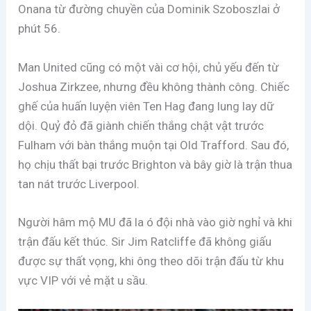
Onana từ đường chuyền của Dominik Szoboszlai ở
phút 56.
Man United cũng có một vài cơ hội, chủ yếu đến từ
Joshua Zirkzee, nhưng đều không thành công. Chiếc
ghế của huấn luyện viên Ten Hag đang lung lay dữ
dội. Quỷ đỏ đã giành chiến thắng chật vật trước
Fulham với bàn thắng muộn tại Old Trafford. Sau đó,
họ chịu thất bại trước Brighton và bây giờ là trận thua
tan nát trước Liverpool.
Người hâm mộ MU đã la ó đội nhà vào giờ nghỉ và khi
trận đấu kết thúc. Sir Jim Ratcliffe đã không giấu
được sự thất vọng, khi ông theo dõi trận đấu từ khu
vực VIP với vẻ mặt u sầu.