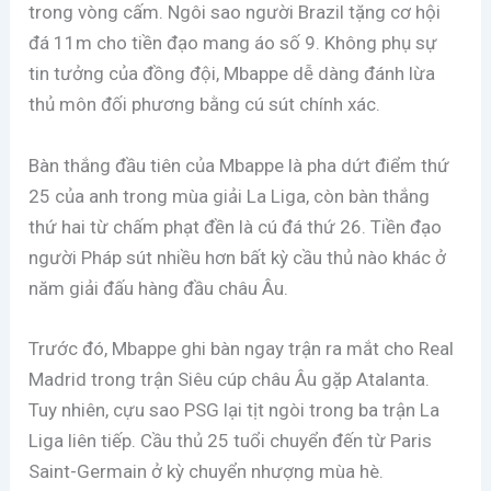
trong vòng cấm. Ngôi sao người Brazil tặng cơ hội
đá 11m cho tiền đạo mang áo số 9. Không phụ sự
tin tưởng của đồng đội, Mbappe dễ dàng đánh lừa
thủ môn đối phương bằng cú sút chính xác.
Bàn thắng đầu tiên của Mbappe là pha dứt điểm thứ
25 của anh trong mùa giải La Liga, còn bàn thắng
thứ hai từ chấm phạt đền là cú đá thứ 26. Tiền đạo
người Pháp sút nhiều hơn bất kỳ cầu thủ nào khác ở
năm giải đấu hàng đầu châu Âu.
Trước đó, Mbappe ghi bàn ngay trận ra mắt cho Real
Madrid trong trận Siêu cúp châu Âu gặp Atalanta.
Tuy nhiên, cựu sao PSG lại tịt ngòi trong ba trận La
Liga liên tiếp. Cầu thủ 25 tuổi chuyển đến từ Paris
Saint-Germain ở kỳ chuyển nhượng mùa hè.