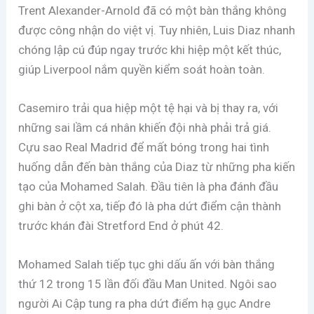
Trent Alexander-Arnold đã có một bàn thắng không
được công nhận do việt vị. Tuy nhiên, Luis Diaz nhanh
chóng lập cú đúp ngay trước khi hiệp một kết thúc,
giúp Liverpool nắm quyền kiểm soát hoàn toàn.
Casemiro trải qua hiệp một tệ hại và bị thay ra, với
những sai lầm cá nhân khiến đội nhà phải trả giá.
Cựu sao Real Madrid để mất bóng trong hai tình
huống dẫn đến bàn thắng của Diaz từ những pha kiến
tạo của Mohamed Salah. Đầu tiên là pha đánh đầu
ghi bàn ở cột xa, tiếp đó là pha dứt điểm cận thành
trước khán đài Stretford End ở phút 42.
Mohamed Salah tiếp tục ghi dấu ấn với bàn thắng
thứ 12 trong 15 lần đối đầu Man United. Ngôi sao
người Ai Cập tung ra pha dứt điểm hạ gục Andre