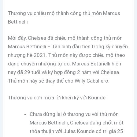
Thương vụ chiêu mộ thành công thủ môn Marcus
Bettinelli
Mới đây, Chelsea đã chiêu mộ thành công thủ môn
Marcus Bettinelli – Tân binh đầu tiên trong kỳ chuyển
nhượng hè 2021. Thủ môn này được chiêu mộ theo
dạng chuyển nhượng tự do. Marcus Bettinelli hiện
nay đã 29 tuổi và ký hợp đồng 2 năm với Chelsea.
Thủ môn này sẽ thay thế cho Willy Caballero.
Thương vụ cơn mưa lời khen ký với Kounde
Chưa dừng lại ở thương vụ với thủ môn
Marcus Bettinelli, Chelsea đang chốt một
thỏa thuận với Jules Kounde có trị giá 25