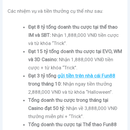
Các nhiệm vụ và tiền thưởng cụ thể như sau:
Đạt 8 tỷ tổng doanh thu cược tại thể thao
IM và SBT:
Nhận 1,888,000 VNĐ tiền cược
và từ khóa “Trick”.
Đạt 15 tỷ tổng doanh thu cược tại EVO, WM
và 3D Casino:
Nhận 1,888,000 VNĐ tiền
cược + từ khóa “Trick”.
Đạt 3 tỷ tổng
gửi tiền trên nhà cái Fun88
trong tháng 10:
Nhận ngay tiền thưởng
2,888,000 VNĐ và từ khóa “Halloween”.
Tổng doanh thu cược trong tháng tại
Casino đạt 50 tỷ:
Nhận về 3,888,000 VNĐ
thưởng miễn phí + “Trick”.
Tổng doanh thu cược tại Thể thao Fun88