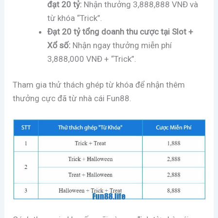
đạt 20 tỷ:
Nhận thưởng 3,888,888 VNĐ và
từ khóa “Trick”.
Đạt 20 tỷ tổng doanh thu cược tại Slot +
Xổ số:
Nhận ngay thưởng miễn phí
3,888,000 VNĐ + “Trick”.
Tham gia thử thách ghép từ khóa để nhận thêm
thưởng cực đã từ nhà cái Fun88.