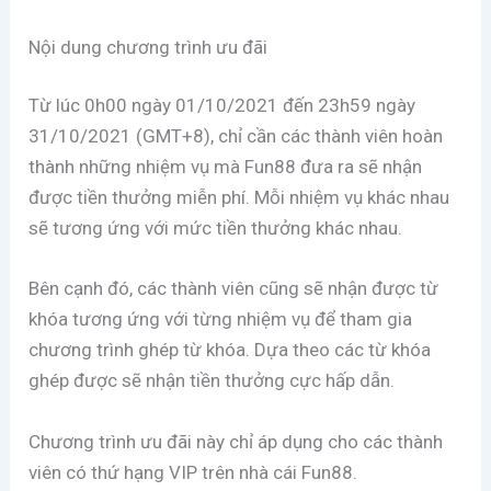
Nội dung chương trình ưu đãi
Từ lúc 0h00 ngày 01/10/2021 đến 23h59 ngày
31/10/2021 (GMT+8), chỉ cần các thành viên hoàn
thành những nhiệm vụ mà Fun88 đưa ra sẽ nhận
được tiền thưởng miễn phí. Mỗi nhiệm vụ khác nhau
sẽ tương ứng với mức tiền thưởng khác nhau.
Bên cạnh đó, các thành viên cũng sẽ nhận được từ
khóa tương ứng với từng nhiệm vụ để tham gia
chương trình ghép từ khóa. Dựa theo các từ khóa
ghép được sẽ nhận tiền thưởng cực hấp dẫn.
Chương trình ưu đãi này chỉ áp dụng cho các thành
viên có thứ hạng VIP trên nhà cái Fun88.