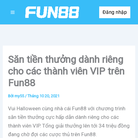
Nhảy
Đăng nhập
tới
nội
dung
Săn tiền thưởng dành riêng
cho các thành viên VIP trên
Fun88
Bởi
my55
/
Tháng 10 20, 2021
Vui Halloween cùng nhà cái Fun88 với chương trình
săn tiền thưởng cực hấp dẫn dành riêng cho các
thành viên VIP. Tổng giải thưởng lên tới 34 triệu đồng
đang chờ đợi các cược thủ trên Fun88.