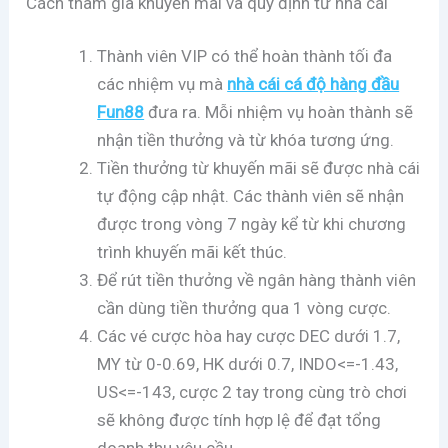
Cách tham gia khuyến mãi và quy định từ nhà cái
Thành viên VIP có thể hoàn thành tối đa
các nhiệm vụ mà
nhà cái cá độ hàng đầu
Fun88
đưa ra. Mỗi nhiệm vụ hoàn thành sẽ
nhận tiền thưởng và từ khóa tương ứng.
Tiền thưởng từ khuyến mãi sẽ được nhà cái
tự động cập nhật. Các thành viên sẽ nhận
được trong vòng 7 ngày kể từ khi chương
trình khuyến mãi kết thúc.
Để rút tiền thưởng về ngân hàng thành viên
cần dùng tiền thưởng qua 1 vòng cược.
Các vé cược hòa hay cược DEC dưới 1.7,
MY từ 0-0.69, HK dưới 0.7, INDO<=-1.43,
US<=-143, cược 2 tay trong cùng trò chơi
sẽ không được tính hợp lệ để đạt tổng