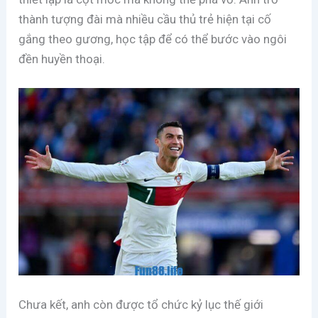
thành tượng đài mà nhiều cầu thủ trẻ hiện tại cố
gắng theo gương, học tập để có thể bước vào ngôi
đền huyền thoại.
Chưa kết, anh còn được tổ chức
kỷ lục thế giới