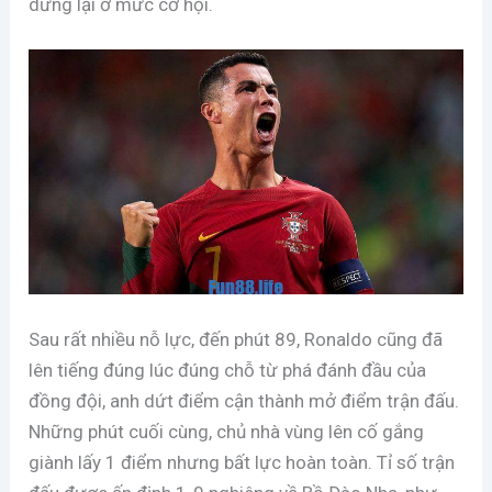
dừng lại ở mức cơ hội.
Sau rất nhiều nỗ lực, đến phút 89, Ronaldo cũng đã
lên tiếng đúng lúc đúng chỗ từ phá đánh đầu của
đồng đội, anh dứt điểm cận thành mở điểm trận đấu.
Những phút cuối cùng, chủ nhà vùng lên cố gắng
giành lấy 1 điểm nhưng bất lực hoàn toàn. Tỉ số trận