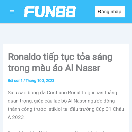
Nhảy
Đăng nhập
tới
nội
dung
Ronaldo tiếp tục tỏa sáng
trong màu áo Al Nassr
Bởi
son1
/
Tháng 10 3, 2023
Siêu sao bóng đá Cristiano Ronaldo ghi bàn thắng
quan trọng, giúp câu lạc bộ Al Nassr ngược dòng
thành công trước Istiklol tại đấu trường Cúp C1 Châu
Á 2023.