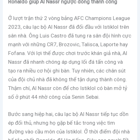
Ronaldo giúp Al Nassr ngược dòng thành công
Ở lượt trận thứ 2 vòng bảng AFC Champions League
2023, câu lạc bộ Al Nassr đã đối đầu với Istiklol trên
sân nhà. Ông Luis Castro đã tung ra sân đội hình cực
mạnh với những CR7, Brozovic, Talisca, Laporte hay
Fofana. Với lợi thế được chơi trước khán giả nhà, Al
Nassr đã nhanh chóng áp dụng lối đá tấn công và
tạo ra nhiều cơ hội ghi bàn. Tuy nhiên, các chân sút
của đội chủ nhà đã không thể tận dụng thành công.
Thậm chí, Al Nassr còn để cho Istiklol có bàn mở tỷ
số ở phút 44 nhờ công của Senin Sebai.
Bước sang hiệp hai, câu lạc bộ Al Nassr tiếp tục dồn
ép đối thủ, nhưng họ gặp bế tắc trong việc tìm
đường vào cầu môn của Istiklol. Ở thời điểm đội nhà