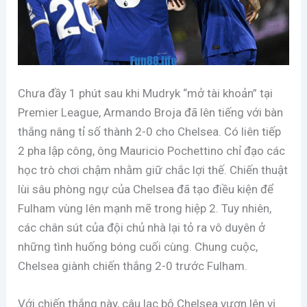
Chưa đầy 1 phút sau khi Mudryk “mở tài khoản” tại
Premier League, Armando Broja đã lên tiếng với bàn
thắng nâng tỉ số thành 2-0 cho Chelsea. Có liên tiếp
2 pha lập công, ông Mauricio Pochettino chỉ đạo các
học trò chơi chậm nhằm giữ chắc lợi thế. Chiến thuật
lùi sâu phòng ngự của Chelsea đã tạo điều kiện để
Fulham vùng lên mạnh mẽ trong hiệp 2. Tuy nhiên,
các chân sút của đội chủ nhà lại tỏ ra vô duyên ở
những tình huống bóng cuối cùng. Chung cuộc,
Chelsea giành chiến thắng 2-0 trước Fulham.
Với chiến thắng này, câu lạc bộ Chelsea vươn lên vị