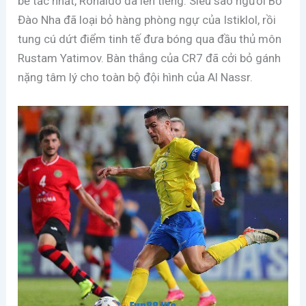
bế tắc nhất, Ronaldo đã lên tiếng. Siêu sao người Bồ
Đào Nha đã loại bỏ hàng phòng ngự của Istiklol, rồi
tung cú dứt điểm tinh tế đưa bóng qua đầu thủ môn
Rustam Yatimov. Bàn thắng của CR7 đã cởi bỏ gánh
nặng tâm lý cho toàn bộ đội hình của Al Nassr.