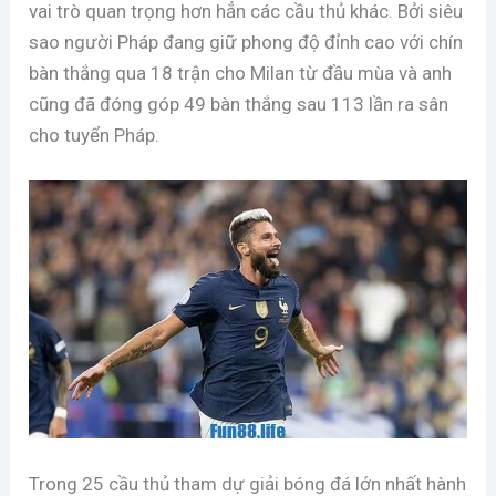
vai trò quan trọng hơn hẳn các cầu thủ khác. Bởi siêu
sao người Pháp đang giữ phong độ đỉnh cao với chín
bàn thắng qua 18 trận cho Milan từ đầu mùa và anh
cũng đã đóng góp 49 bàn thắng sau 113 lần ra sân
cho tuyển Pháp.
Trong 25 cầu thủ tham dự giải bóng đá lớn nhất hành