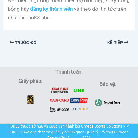
Để chiêm ngưỡng thêm nhiều bộ hình đẹp, sexy, nóng
bỏng hãy
đăng ký thành viên
và theo dõi tin tức trên
nhà cái Fun88 nhé.
TRƯỚC ĐÓ
KẾ TIẾP
Thanh toán:
Giấy phép:
Bảo vệ:
FUN88 thuộc sở hữu và được vận hành bởi Omega Sports Solutions N.V.
FUN88 được cấp phép và quản lý bởi Cơ quan Quản lý Trò chơi Curaçao.