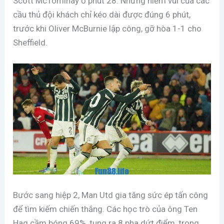
Scott McTominay ở phút 28. Nhưng niềm vui của các
cầu thủ đội khách chỉ kéo dài được đúng 6 phút,
trước khi Oliver McBurnie lập công, gỡ hòa 1-1 cho
Sheffield.
Bước sang hiệp 2, Man Utd gia tăng sức ép tấn công
để tìm kiếm chiến thắng. Các học trò của ông Ten
Hag cầm bóng 69%, tung ra 8 pha dứt điểm, trong