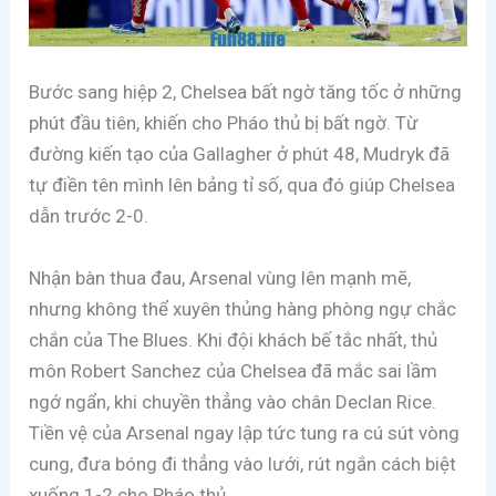
Bước sang hiệp 2, Chelsea bất ngờ tăng tốc ở những
phút đầu tiên, khiến cho Pháo thủ bị bất ngờ. Từ
đường kiến tạo của Gallagher ở phút 48, Mudryk đã
tự điền tên mình lên bảng tỉ số, qua đó giúp Chelsea
dẫn trước 2-0.
Nhận bàn thua đau, Arsenal vùng lên mạnh mẽ,
nhưng không thể xuyên thủng hàng phòng ngự chắc
chắn của The Blues. Khi đội khách bế tắc nhất, thủ
môn Robert Sanchez của Chelsea đã mắc sai lầm
ngớ ngẩn, khi chuyền thẳng vào chân Declan Rice.
Tiền vệ của Arsenal ngay lập tức tung ra cú sút vòng
cung, đưa bóng đi thẳng vào lưới, rút ngắn cách biệt
xuống 1-2 cho Pháo thủ.