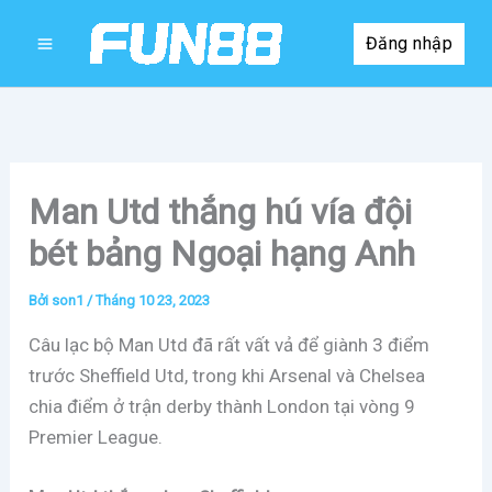
Nhảy
Đăng nhập
tới
nội
dung
Man Utd thắng hú vía đội
bét bảng Ngoại hạng Anh
Bởi
son1
/
Tháng 10 23, 2023
Câu lạc bộ Man Utd đã rất vất vả để giành 3 điểm
trước Sheffield Utd, trong khi Arsenal và Chelsea
chia điểm ở trận derby thành London tại vòng 9
Premier League.