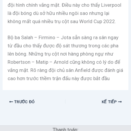
đội hình chính vắng mặt. Điều này cho thấy Liverpool
là đội bóng dù sở hữu nhiều ngôi sao nhưng lại
không mất quá nhiều trụ cột sau World Cup 2022.
Bộ ba Salah – Firmino – Jota sẵn sàng ra sân ngay
từ đầu cho thấy được độ sát thương trong các pha
lên bóng. Những trụ cột nơi hàng phòng ngự như
Robertson – Matip – Arnold cũng không có lý do để
vắng mặt. Rõ ràng đội chủ sân Anfield được đánh giá
cao hơn trước thềm trận đấu này được bắt đầu
TRƯỚC ĐÓ
KẾ TIẾP
Thanh toán: