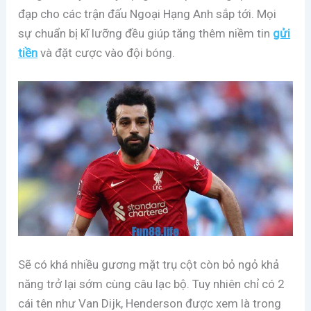
đạp cho các trận đấu Ngoại Hạng Anh sắp tới. Mọi
sự chuẩn bị kĩ lưỡng đều giúp tăng thêm niềm tin
gửi
tiền
và đặt cược vào đội bóng.
Sẽ có khá nhiều gương mặt trụ cột còn bỏ ngỏ khả
năng trở lại sớm cùng câu lạc bộ. Tuy nhiên chỉ có 2
cái tên như Van Dijk, Henderson được xem là trong