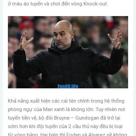
ở màu áo tuyển và chơi đến vòng Knock-out.
Khả năng xuất hiện các cái tên chính trong hệ thống
phòng ngự của Man xanh là không lớn. Tuy nhiên nơi
tuyến tiền vệ, bộ đôi Bruyne – Gundogan đã trở lại
sớm hơn khi đội tuyển của 2 cầu thủ này đều bị loại
từ vòng bảng. Hai biên thì Foden và Alvarez sẽ không