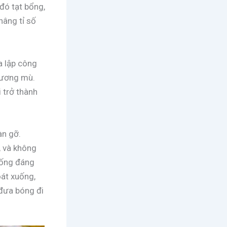
đó tạt bổng,
nâng tỉ số
a lập công
 sương mù.
 trở thành
àn gỡ.
, và không
uống đáng
oát xuống,
 đưa bóng đi