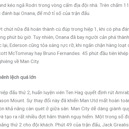
lund kéo ngã Rodri trong vòng cấm địa đội nhà. Trên chấm 1
g đánh bại Onana, để mở tỉ số của trận đấu.
t chút nữa đã hoàn thành cú đúp trong hiệp 1, khi có pha đá
ng phút bù giờ. Tuy nhiên, Onana đã bay người cản phá thàn
 lại, Ederson cũng tỏa sáng rực rỡ, khi ngăn chặn hàng loạt 
ott McTominay hay Bruno Fernandes. 45 phút đầu tiên khép lạ
ghiêng về Man City.
ênh lệch quá lớn
iệp đấu thứ 2, huấn luyện viên Ten Hag quyết định rút Amrab
son Mount. Sự thay đổi này đã khiến Man Utd mất hoàn toàn 
òn khả năng càn quét ở giữa sân. Man City dễ dàng giành qu
và tạo ra rất nhiều đợt hãm thành nguy hiểm. Một trong số đ
hắng thứ 2 cho đội khách. Phút 49 của trận đấu, Jack Greali