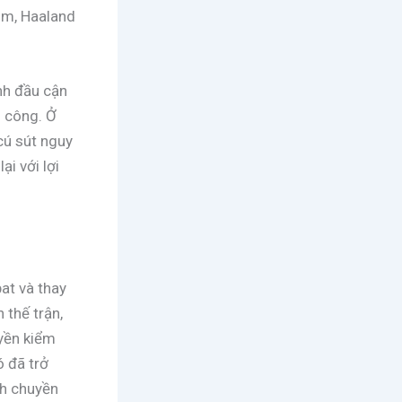
1m, Haaland
nh đầu cận
h công. Ở
cú sút nguy
i với lợi
at và thay
thế trận,
yền kiểm
ó đã trở
sh chuyền