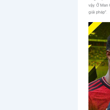
vậy. Ở Man C
giải pháp”.