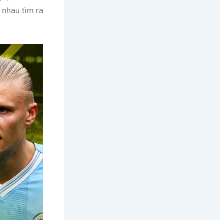
 nhau tìm ra