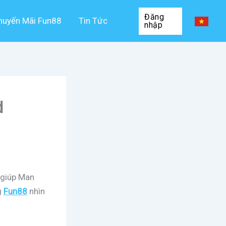
Đăng
huyến Mãi Fun88
Tin Tức
nhập
d
 giúp Man
g
Fun88
nhìn