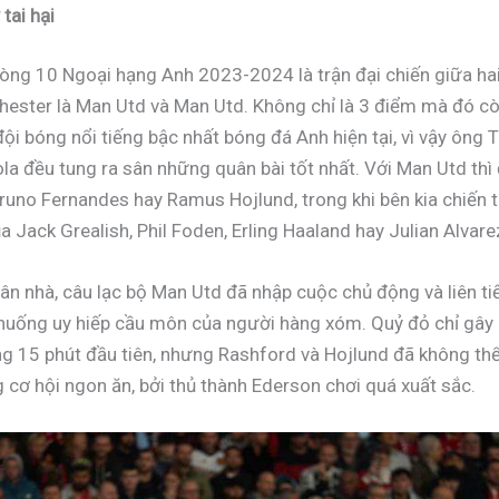
tai hại
ng 10 Ngoại hạng Anh 2023-2024 là trận đại chiến giữa ha
ester là Man Utd và Man Utd. Không chỉ là 3 điểm mà đó cò
đội bóng nổi tiếng bậc nhất bóng đá Anh hiện tại, vì vậy ông 
la đều tung ra sân những quân bài tốt nhất. Với Man Utd thì 
runo Fernandes hay Ramus Hojlund, trong khi bên kia chiến 
a Jack Grealish, Phil Foden, Erling Haaland hay Julian Alvare
sân nhà, câu lạc bộ Man Utd đã nhập cuộc chủ động và liên ti
huống uy hiếp cầu môn của người hàng xóm. Quỷ đỏ chỉ gây 
g 15 phút đầu tiên, nhưng Rashford và Hojlund đã không th
cơ hội ngon ăn, bởi thủ thành Ederson chơi quá xuất sắc.