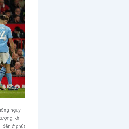
huống nguy
tượng, khi
1 đến ở phút