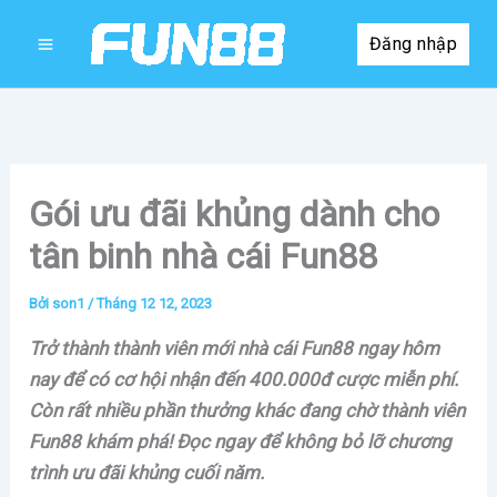
Nhảy
Đăng nhập
tới
nội
dung
Gói ưu đãi khủng dành cho
tân binh nhà cái Fun88
Bởi
son1
/
Tháng 12 12, 2023
Trở thành thành viên mới nhà cái Fun88 ngay hôm
nay để có cơ hội nhận đến 400.000đ cược miễn phí.
Còn rất nhiều phần thưởng khác đang chờ thành viên
Fun88 khám phá! Đọc ngay để không bỏ lỡ chương
trình ưu đãi khủng cuối năm.