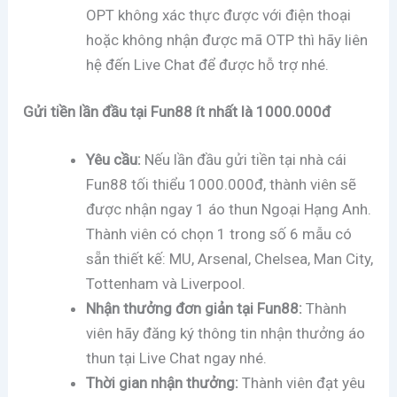
OPT không xác thực được với điện thoại
hoặc không nhận được mã OTP thì hãy liên
hệ đến Live Chat để được hỗ trợ nhé.
Gửi tiền lần đầu tại Fun88 ít nhất là 1000.000đ
Yêu cầu:
Nếu lần đầu gửi tiền tại nhà cái
Fun88 tối thiểu 1000.000đ, thành viên sẽ
được nhận ngay 1 áo thun Ngoại Hạng Anh.
Thành viên có chọn 1 trong số 6 mẫu có
sẵn thiết kế: MU, Arsenal, Chelsea, Man City,
Tottenham và Liverpool.
Nhận thưởng đơn giản tại Fun88:
Thành
viên hãy đăng ký thông tin nhận thưởng áo
thun tại Live Chat ngay nhé.
Thời gian nhận thưởng:
Thành viên đạt yêu