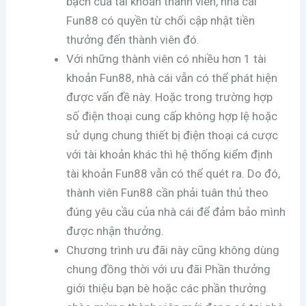
bạch của tài khoản thành viên, nhà cái
Fun88 có quyền từ chối cập nhật tiền
thưởng đến thành viên đó.
Với những thành viên có nhiều hơn 1 tài
khoản Fun88, nhà cái vẫn có thể phát hiện
được vấn đề này. Hoặc trong trường hợp
số điện thoại cung cấp không hợp lệ hoặc
sử dụng chung thiết bị điện thoại cá cược
với tài khoản khác thì hệ thống kiểm định
tài khoản Fun88 vẫn có thể quét ra. Do đó,
thành viên Fun88 cần phải tuân thủ theo
đúng yêu cầu của nhà cái để đảm bảo mình
được nhận thưởng.
Chương trình ưu đãi này cũng không dùng
chung đồng thời với ưu đãi Phần thưởng
giới thiệu bạn bè hoặc các phần thưởng