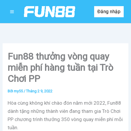
Nhảy
Đăng nhập
tới
nội
dung
Fun88 thưởng vòng quay
miễn phí hàng tuần tại Trò
Chơi PP
Bởi
my55
/
Tháng 2 9, 2022
Hòa cùng không khí chào đón năm mới 2022, Fun88
dành tặng những thành viên đang tham gia Trò Chơi
PP chương trình thưởng 350 vòng quay miễn phí mỗi
tuần.