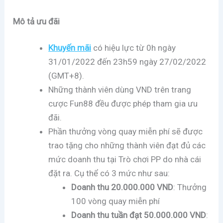
Mô tả ưu đãi
Khuyến mãi
có hiệu lực từ 0h ngày
31/01/2022 đến 23h59 ngày 27/02/2022
(GMT+8).
Những thành viên dùng VND trên trang
cược Fun88 đều được phép tham gia ưu
đãi.
Phần thưởng vòng quay miễn phí sẽ được
trao tặng cho những thành viên đạt đủ các
mức doanh thu tại Trò chơi PP do nhà cái
đặt ra. Cụ thể có 3 mức như sau:
Doanh thu 20.000.000 VND
: Thưởng
100 vòng quay miễn phí
Doanh thu tuần đạt 50.000.000 VND
: