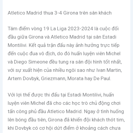
Atletico Madrid thua 3-4 Girona trên sân khách
Tâm điểm vòng 19 La Liga 2023-2024 là cuộc đối
đầu giữa Girona và Atletico Madrid tại sân Estadi
Montilivi. Kết quả trận đấu này ảnh hưởng trực tiếp
đến cuộc đua vô địch, do đó huấn luyện viên Michel
và Diego Simeone đều tung ra sân đội hình tốt nhất,
với sự xuất hiện của nhiều ngôi sao như Ivan Martin,
Artem Dovbyk, Griezmann, Morata hay De Paul.
Với lợi thế được thi đấu tại Estadi Montilivi, huấn
luyện viên Michel đã cho các học trò chủ động chơi
tấn công phủ đầu Atletico Madrid. Ngay ở tình huống
lên bóng đầu tiên, Girona đã khiến đội khách thót tim,
khi Dovbyk có cơ hội dứt điểm ở khoảng cách chưa