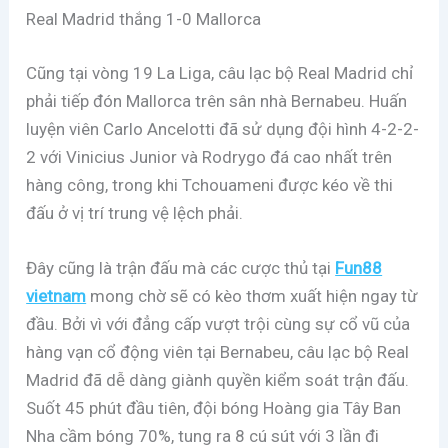
Real Madrid thắng 1-0 Mallorca
Cũng tại vòng 19 La Liga, câu lạc bộ Real Madrid chỉ
phải tiếp đón Mallorca trên sân nhà Bernabeu. Huấn
luyện viên Carlo Ancelotti đã sử dụng đội hình 4-2-2-
2 với Vinicius Junior và Rodrygo đá cao nhất trên
hàng công, trong khi Tchouameni được kéo về thi
đấu ở vị trí trung vệ lệch phải.
Đây cũng là trận đấu mà các cược thủ tại
Fun88
vietnam
mong chờ sẽ có kèo thơm xuất hiện ngay từ
đầu. Bởi vì với đẳng cấp vượt trội cùng sự cổ vũ của
hàng vạn cổ động viên tại Bernabeu, câu lạc bộ Real
Madrid đã dễ dàng giành quyền kiểm soát trận đấu.
Suốt 45 phút đầu tiên, đội bóng Hoàng gia Tây Ban
Nha cầm bóng 70%, tung ra 8 cú sút với 3 lần đi