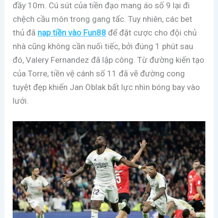
đầy 10m. Cú sút của tiền đạo mang áo số 9 lại đi
chệch cầu môn trong gang tấc. Tuy nhiên, các bet
thủ đã
nạp tiền vào Fun88
để đặt cược cho đội chủ
nhà cũng không cần nuối tiếc, bởi đúng 1 phút sau
đó, Valery Fernandez đã lập công. Từ đường kiến tạo
của Torre, tiền vệ cánh số 11 đã vẽ đường cong
tuyệt đẹp khiến Jan Oblak bất lực nhìn bóng bay vào
lưới.