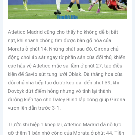
Atletico Madrid cũng cho thấy họ không dễ bị bắt
nạt, khi nhanh chóng tìm được bàn gỡ hòa của
Morata ở phút 14. Những phút sau đó, Girona chủ
động chơi áp sát ngay từ phần sân của đối thủ, khiến
các hậu vệ Atletico mắc sai lầm ở phút 27, tạo điều
kiện để Savio sút tung lưới Oblak. Đà thăng hoa của
đội chủ nhà tiếp tục được kéo dài đến phút 39, khi
Dovbyk dứt điểm hỏng nhưng vô tình lại thành
đường kiến tạo cho Daley Blind lập công giúp Girona
vươn lên dẫn trước 3-1.
Trước khi hiệp 1 khép lại, Atletico Madrid đã nỗ lực
gỡ thêm 1 bàn nhờ công của Morata ở phút 44. Tiền