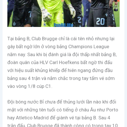
Tại bảng B, Club Brugge chỉ là cái tên nhỏ nhưng lại
gây bất ngờ lớn ở vòng bảng Champions League
năm nay. Sau khi bị đánh giá là đội thấp nhất bảng B,
đoàn quân của HLV Carl Hoefkens bất ngờ thi đấu
với hiệu suất khủng khiếp để hiên ngang đứng đầu
bảng sau 4 trận và nắm chắc trong tay tấm vé sớm
vào vòng 1/8 cúp C1.
Đội bóng nước Bỉ chưa để thủng lưới lần nào khi đối
mặt với những tên tuổi có tiếng ở châu Âu như Porto
hay Atletico Madrid để giành vé tại bảng B. Sau 4
trận đấu, Club Brugge đã thành công có trong tay 10