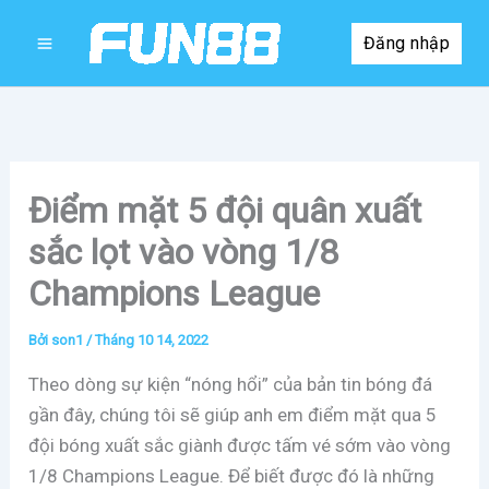
Nhảy
Đăng nhập
tới
nội
dung
Điểm mặt 5 đội quân xuất
sắc lọt vào vòng 1/8
Champions League
Bởi
son1
/
Tháng 10 14, 2022
Theo dòng sự kiện “nóng hổi” của bản tin bóng đá
gần đây, chúng tôi sẽ giúp anh em điểm mặt qua 5
đội bóng xuất sắc giành được tấm vé sớm vào vòng
1/8 Champions League. Để biết được đó là những