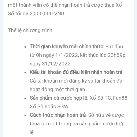
một thành viên có thể nhận hoàn trả cược thua Xổ
Số tối đa 2,000,000 VND.
Thể lệ chương trình
Thời gian khuyến mãi chính thức
: Bắt đầu
từ 0h ngày 1/1/2022, kết thúc lúc 23h59p
ngày 31/12/2022.
Kiểu tài khoản đủ điều kiện nhận hoàn trả
:
Cả tài khoản mới đăng ký và tài khoản đã
hoạt động một thời gian.
Sản phẩm cá cược hợp lệ
: Xổ Số TC, Fun88
Xổ Số hoặc SGW.
Cách thức nhận hoàn trả
: Sở hữu vé cược
thua tại một trong ba sản phẩm cược hợp
lệ.