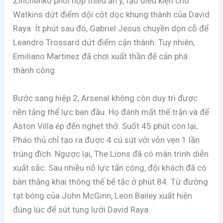
Zinchenko phối hợp thiếu ăn ý, tạo điều kiện cho
Watkins dứt điểm dội cột dọc khung thành của David
Raya. Ít phút sau đó, Gabriel Jesus chuyền dọn cỗ để
Leandro Trossard dứt điểm cận thành. Tuy nhiên,
Emiliano Martinez đã chơi xuất thần để cản phá
thành công.
Bước sang hiệp 2, Arsenal không còn duy trì được
nền tảng thể lực ban đầu. Họ đánh mất thế trận và để
Aston Villa ép đến nghẹt thở. Suốt 45 phút còn lại,
Pháo thủ chỉ tạo ra được 4 cú sút với vỏn vẹn 1 lần
trúng đích. Ngược lại, The Lions đã có màn trình diễn
xuất sắc. Sau nhiều nỗ lực tấn công, đội khách đã có
bàn thắng khai thông thế bế tắc ở phút 84. Từ đường
tạt bóng của John McGinn, Leon Bailey xuất hiện
đúng lúc để sút tung lưới David Raya.