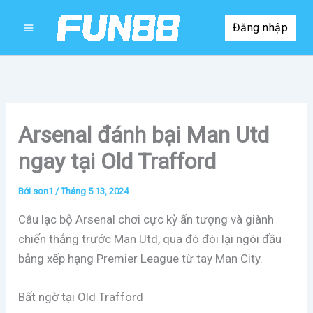
Nhảy
Đăng nhập
tới
nội
dung
Arsenal đánh bại Man Utd
ngay tại Old Trafford
Bởi
son1
/
Tháng 5 13, 2024
Câu lạc bộ Arsenal chơi cực kỳ ấn tượng và giành
chiến thắng trước Man Utd, qua đó đòi lại ngôi đầu
bảng xếp hạng Premier League từ tay Man City.
Bất ngờ tại Old Trafford