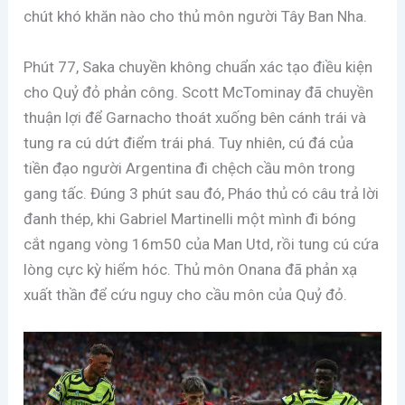
chút khó khăn nào cho thủ môn người Tây Ban Nha.
Phút 77, Saka chuyền không chuẩn xác tạo điều kiện
cho Quỷ đỏ phản công. Scott McTominay đã chuyền
thuận lợi để Garnacho thoát xuống bên cánh trái và
tung ra cú dứt điểm trái phá. Tuy nhiên, cú đá của
tiền đạo người Argentina đi chệch cầu môn trong
gang tấc. Đúng 3 phút sau đó, Pháo thủ có câu trả lời
đanh thép, khi Gabriel Martinelli một mình đi bóng
cắt ngang vòng 16m50 của Man Utd, rồi tung cú cứa
lòng cực kỳ hiểm hóc. Thủ môn Onana đã phản xạ
xuất thần để cứu nguy cho cầu môn của Quỷ đỏ.