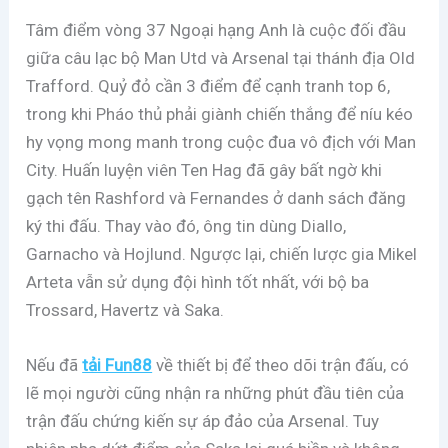
Tâm điểm vòng 37 Ngoại hạng Anh là cuộc đối đầu
giữa câu lạc bộ Man Utd và Arsenal tại thánh địa Old
Trafford. Quỷ đỏ cần 3 điểm để cạnh tranh top 6,
trong khi Pháo thủ phải giành chiến thắng để níu kéo
hy vọng mong manh trong cuộc đua vô địch với Man
City. Huấn luyện viên Ten Hag đã gây bất ngờ khi
gạch tên Rashford và Fernandes ở danh sách đăng
ký thi đấu. Thay vào đó, ông tin dùng Diallo,
Garnacho và Hojlund. Ngược lại, chiến lược gia Mikel
Arteta vẫn sử dụng đội hình tốt nhất, với bộ ba
Trossard, Havertz và Saka.
Nếu đã
tải Fun88
về thiết bị để theo dõi trận đấu, có
lẽ mọi người cũng nhận ra những phút đầu tiên của
trận đấu chứng kiến sự áp đảo của Arsenal. Tuy