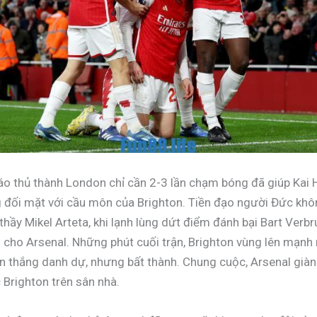
áo thủ thành London chỉ cần 2-3 lần chạm bóng đã giúp Kai 
 đối mặt với cầu môn của Brighton. Tiền đạo người Đức kh
 thầy Mikel Arteta, khi lạnh lùng dứt điểm đánh bại Bart Verb
-0 cho Arsenal. Những phút cuối trận, Brighton vùng lên mạn
n thắng danh dự, nhưng bất thành. Chung cuộc, Arsenal giàn
 Brighton trên sân nhà.