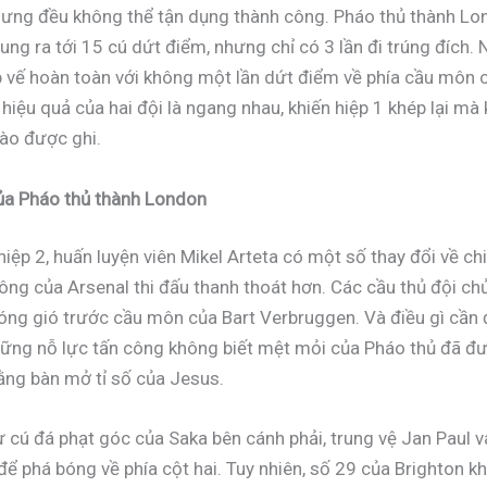
hưng đều không thể tận dụng thành công. Pháo thủ thành L
ng ra tới 15 cú dứt điểm, nhưng chỉ có 3 lần đi trúng đích. 
p vế hoàn toàn với không một lần dứt điểm về phía cầu môn 
 hiệu quả của hai đội là ngang nhau, khiến hiệp 1 khép lại mà
ào được ghi.
ủa Pháo thủ thành London
iệp 2, huấn luyện viên Mikel Arteta có một số thay đổi về chi
ông của Arsenal thi đấu thanh thoát hơn. Các cầu thủ đội chủ
sóng gió trước cầu môn của Bart Verbruggen. Và điều gì cần
hững nỗ lực tấn công không biết mệt mỏi của Pháo thủ đã đ
ằng bàn mở tỉ số của Jesus.
ừ cú đá phạt góc của Saka bên cánh phải, trung vệ Jan Paul 
để phá bóng về phía cột hai. Tuy nhiên, số 29 của Brighton k