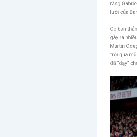
rằng Gabrie
lưới của Ba
Có bàn thắn
gây ra nhiề
Martin Odeg
trôi qua mũ
đã “dạy” ch