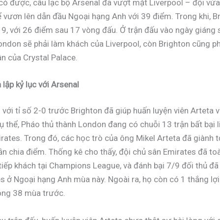
có được, câu lạc bộ Arsenal đã vượt mặt Liverpool – đội vừa
 vươn lên dẫn đầu Ngoại hạng Anh với 39 điểm. Trong khi, Br
9, với 26 điểm sau 17 vòng đấu. Ở trận đấu vào ngày giáng 
ondon sẽ phải làm khách của Liverpool, còn Brighton cũng p
n của Crystal Palace.
 lập kỷ lục với Arsenal
 với tỉ số 2-0 trước Brighton đã giúp huấn luyện viên Arteta 
Cụ thể, Pháo thủ thành London đang có chuỗi 13 trận bất bại li
rates. Trong đó, các học trò của ông Mikel Arteta đã giành t
 lần chia điểm. Thống kê cho thấy, đội chủ sân Emirates đã to
 tiếp khách tại Champions League, và đánh bại 7/9 đối thủ đ
s ở Ngoại hạng Anh mùa này. Ngoài ra, họ còn có 1 thắng lợi
òng 38 mùa trước.