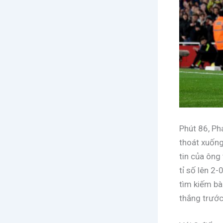
Phút 86, Ph
thoát xuống
tin của ông
tỉ số lên 2
tìm kiếm bà
thắng trước