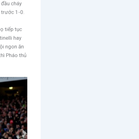
h đầu cháy
 trước 1-0.
ọ tiếp tục
inelli hay
ội ngon ăn
thì Pháo thủ