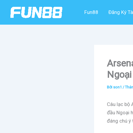
Nhảy
tới
Fun88
Đăng Ký Tà
nội
dung
Arsena
Ngoại
Bởi
son1
/
Thán
Câu lạc bộ 
đầu Ngoại 
đáng chú ý 