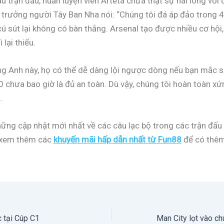
u trận đấu, huấn luyện viên Arteta chưa thật sự hài lòng với 
 trưởng người Tây Ban Nha nói: “Chúng tôi đá áp đảo trong 
 cú sút lại không có bàn thắng. Arsenal tạo được nhiều cơ hội
 lại thiếu.
g Anh này, họ có thể dễ dàng lội ngược dòng nếu bạn mắc s
-0 chưa bao giờ là đủ an toàn. Dù vậy, chúng tôi hoàn toàn x
.
ững cập nhật mới nhất về các câu lạc bộ trong các trận đấu
 xem thêm các
khuyến mãi hấp dẫn nhất từ Fun88
để có thêm
c tại Cúp C1