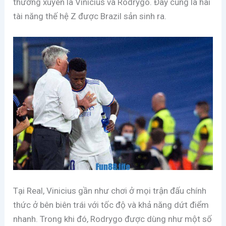
thường xuyên là Vinicius và Rodrygo. Đây cũng là hai
tài năng thế hệ Z được Brazil sản sinh ra.
Tại Real, Vinicius gần như chơi ở mọi trận đấu chính
thức ở bên biên trái với tốc độ và khả năng dứt điểm
nhanh. Trong khi đó, Rodrygo được dùng như một số