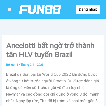
Nhảy
Đăng nhập
tới
nội
dung
Ancelotti bất ngờ trở thành
tân HLV tuyển Brazil
Bởi
son1
/
Tháng 2 11, 2023
Brazil đã thất bại tại World Cup 2022 khi dừng bước
ở vòng tứ kết trước người Croatia. Dù được đánh giá
là ứng cử viên số 1 cho ngôi vô địch tuy nhiên
Neymar và các đồng đội chỉ dừng ở vòng 8 đội mạnh
nhất. Ngay lập tức, Tite đã bị trảm và phải mất gần 3