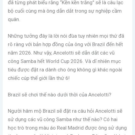
đã từng phát biểu rằng “Kền kền trắng” sẽ là câu lạc
bộ cuối cùng mà ông dẫn dắt trong sự nghiệp cầm
quân.
Những tưởng đây là lời nói đùa tuy nhiên mọi thứ đã
rõ ràng với bản hợp đồng của ông với Brazil đến hết
năm 2026. Như vậy, Ancelotti sẽ dẫn dắt các vũ
công Samba hết World Cup 2026. Và dĩ nhiên mục
tiêu được đặt ra dành cho ông không gì khác ngoài
chiếc cúp thế giới lần thứ 6!
Brazil sẽ chơi thế nào dưới thời của Ancelotti?
Người hâm mộ Brazil sẽ đặt ra câu hỏi Ancelotti sẽ
sử dụng các vũ công Samba như thế nào? Có hai
học trò trong màu áo Real Madrid được ông sử dụng